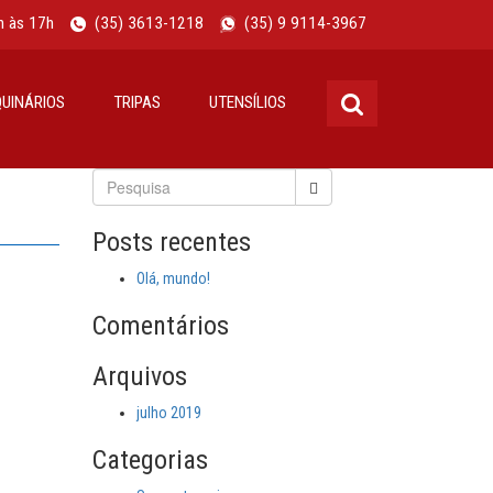
h às 17h
(35) 3613-1218
(35) 9 9114-3967
UINÁRIOS
TRIPAS
UTENSÍLIOS
Pesquisar:
Posts recentes
Olá, mundo!
Comentários
Arquivos
julho 2019
Categorias