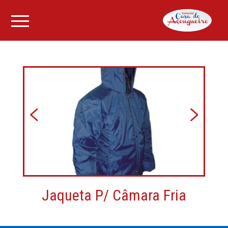
Pular
para
o
conteúdo
Jaqueta P/ Câmara Fria